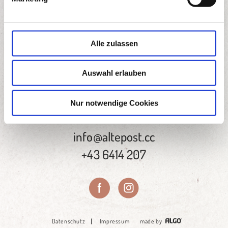
u
n
g
s
Alle zulassen
a
u
Auswahl erlauben
s
w
Hotel Alte Post | Familie Knapp
a
Nur notwendige Cookies
Marktplatz 4 | A-5611 Großarl
h
l
info@altepost.cc
+43 6414 207
Datenschutz
Impressum
made by